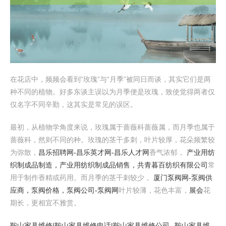
在花店中，频频会看到“玫瑰”与“月季”被同日而谈，其实它们是两
种不同的植物。好多东谈主误以为月季便是玫瑰，致使觉得两者仅
仅名字不同辛勤，这其实是常见的误区。
最初，从植物学角度来说，玫瑰属于蔷薇科蔷薇属，而月季也属于
蔷薇科，然则不同的种。玫瑰的茎干多刺，叶片较厚，花朵频繁较
为弥散，
昌乐招聘网-昌乐英才网-昌乐人才网
香气浓郁，
产业用纺
织制成品制造，产业用纺织制成品销售，共青暮百纺织有限公司
常
用于制作香精或药用。而月季的茎干刺较少，
厦门泵阀网-泵阀供
应商，泵阀价格，泵阀公司-泵阀网
叶片较薄，花色丰富，
展会
花
期长，更相宜不雅赏。
鞍山家具维修|鞍山家具维修电话|鞍山家具维修公司--鞍山家具维