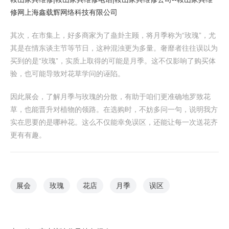
修网
上海鑫载辉网络科技有限公司
其次，在市集上，好多商家为了蛊卦主顾，将月季称为“玫瑰”，尤
其是在情东谈主节等节日，这种混浊更为多量。奢靡者往往误以为
买到的是“玫瑰”，实质上取得的可能是月季。这不仅影响了购买体
验，也可能导致对花草学问的诬陷。
因此展会，了解月季与玫瑰的分散，有助于咱们更准确地罗致花
草，也能晋升对植物的领路。在选购时，不妨多问一句，说明我方
实在思要的是哪种花。这么不仅能幸免误区，还能让每一次送花齐
更有有趣。
展会
玫瑰
花店
月季
误区