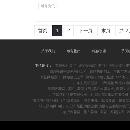
维修资讯
首页
1
2
下一页
末页
共
2
关于我们
服务指南
维修资讯
二手回
友情链接：
有限会社瑞宝
爱心宠物网| 专门为养宠人提供
四川衡采钢结构有限公司_钢结构的加工
莆田市湄
阜新网站设计_网站建设公司_网站制作建设搭建_seo优化
广东力克模型店
邯郸宠物网 宠物
绵阳养花网 - 花卉_养花技巧_花卉知识大全_养花达
北京盛伟达科技有限公司
上海宸鸿新商贸有限公司
域名城-网络品牌门户 域名经纪、域名中介、域名资讯、投资交
镇江泵阀网|阀门|离心泵|泵配件|为您提供最专业的泵阀资
临沂养花网 - 花卉养殖 - 养花 - 养花技巧 -