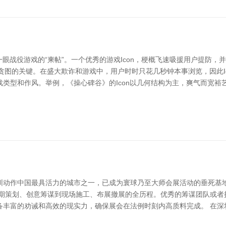
一眼战役游戏的“柬帖”。一个优秀的游戏Icon，梗概飞速吸援用户提防，
on贪图的关键。在盛大欺诈和游戏中，用户时时只花几秒钟本事浏览，因此I
类型和作风。举例，《操心碑谷》的Icon以几何结构为主，爽气而宽裕
圳动作中国最具活力的城市之一，已成为寰球乃至大师会展活动的垂死基
前期策划、创意筹谋到现场施工、布展撤展的全历程。优秀的筹谋团队或者
备丰富的劝诫和高效的现实力，确保展会在法例时刻内高质料完成。 在深