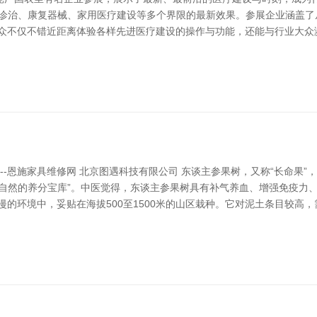
典诊治、康复器械、家用医疗建设等多个界限的最新效果。参展企业涵盖了
雅众不仅不错近距离体验各样先进医疗建设的操作与功能，还能与行业大众
--恩施家具维修网 北京图遇科技有限公司 东谈主参果树，又称“长命果
“自然的养分宝库”。中医觉得，东谈主参果树具有补气养血、增强免疫力
漫的环境中，妥贴在海拔500至1500米的山区栽种。它对泥土条目较高