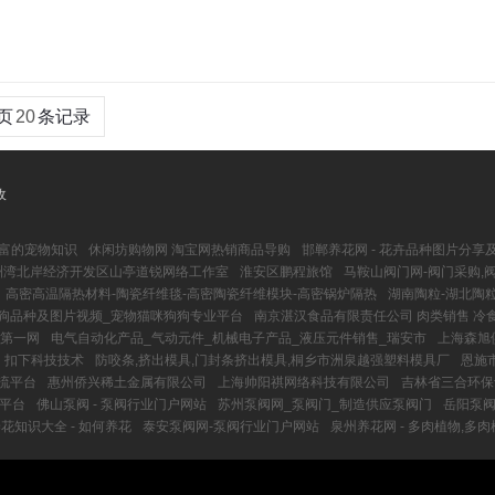
页
20
条记录
收
丰富的宠物知识
休闲坊购物网 淘宝网热销商品导购
邯郸养花网 - 花卉品种图片分
洲湾北岸经济开发区山亭道锐网络工作室
淮安区鹏程旅馆
马鞍山阀门网-阀门采购,
高密高温隔热材料-陶瓷纤维毯-高密陶瓷纤维模块-高密锅炉隔热
湖南陶粒-湖北陶粒
猫狗品种及图片视频_宠物猫咪狗狗专业平台
南京湛汉食品有限责任公司 肉类销售 冷
人第一网
电气自动化产品_气动元件_机械电子产品_液压元件销售_瑞安市
上海森旭
扣下科技技术
防咬条,挤出模具,门封条挤出模具,桐乡市洲泉越强塑料模具厂
恩施
流平台
惠州侨兴稀土金属有限公司
上海帅阳祺网络科技有限公司
吉林省三合环保
讯平台
佛山泵阀 - 泵阀行业门户网站
苏州泵阀网_泵阀门_制造供应泵阀门
岳阳泵阀
 养花知识大全 - 如何养花
泰安泵阀网-泵阀行业门户网站
泉州养花网 - 多肉植物,多