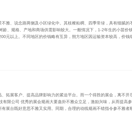
景不雅、说念路两侧及小区绿化中。其枝桠粘稠、四季常绿，具有细腻的
龄、规格、产地和商场供需影响较大。一般情况下，1-2年生的小苗价钱约为
200元以上。不同地区的价钱略有互异，朔方地区因运输资本较高，价钱络
品、拓展客户、提高品牌影响力的紧迫平台。而一个得胜的展会，离不开
科技有限公司 优秀的展会规画大要蛊卦不雅众立足，激励兴味，从而提高
所有展台既好意思不雅又实用。同期，合理的动线规画不错指令参不雅者顺