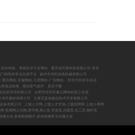
享及花卉种植、养殖技术大全网站
重庆吉巨新科技有限公司-首页
阀门销售的专业交易平台
扬州市邓邦涂装机械有限公司
-重庆陶粒-安徽陶粒-江西陶粒-广东陶粒-
忻州市科技专卖店
食类食品制售
愿你喜气相伴，喜庆不断
供应链管理有限公司
合肥市经开区董云网络科技工作室
市译升建材有限公司
北澳宝蓝保健品技术开发有限公司
设备有限公司
上饶人才网-上饶人才市场-上饶招聘网-上饶人事网
网-泵阀网止回阀,调节阀,离心泵,管道泵,自吸泵,化工泵,螺杆泵
肉植物大全,多肉植物图片,多肉植物常见问题大全