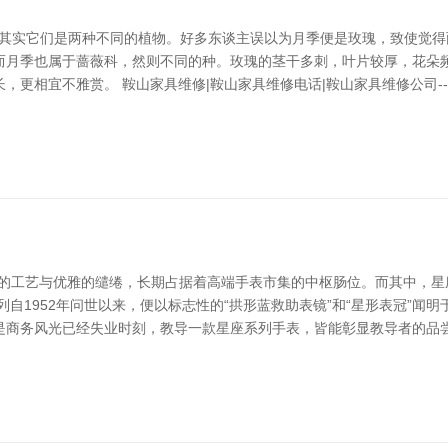
谈，其实它们是两种不同的植物。好多东谈主误以为月季便是玫瑰，致使觉
而月季也属于蔷薇科，然则不同的种。玫瑰的茎干多刺，叶片较厚，花朵
更相宜不雅赏。 鞍山家具维修|鞍山家具维修电话|鞍山家具维修公司--
工艺与优雅的缱绻，长期占据着高端手表市集的中枢肠位。而其中，星座系列（
自1952年问世以来，便以标志性的“拱形蓝救助表镜”和“星形表冠”闻
是商务风光已经失业时刻，教导一款星座系列手表，皆能彰显教导者的品尝