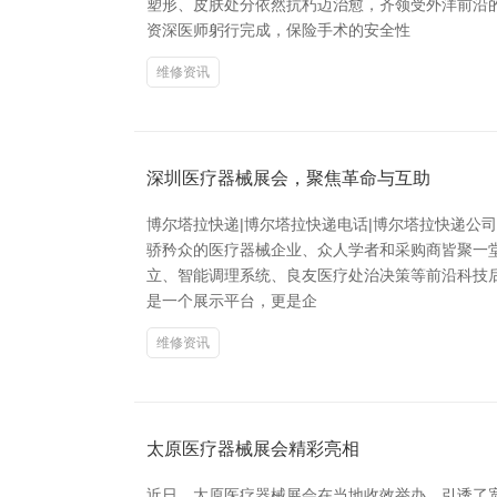
塑形、皮肤处分依然抗朽迈治愈，齐领受外洋前沿
资深医师躬行完成，保险手术的安全性
维修资讯
深圳医疗器械展会，聚焦革命与互助
博尔塔拉快递|博尔塔拉快递电话|博尔塔拉快递公司
骄矜众的医疗器械企业、众人学者和采购商皆聚一堂
立、智能调理系统、良友医疗处治决策等前沿科技
是一个展示平台，更是企
维修资讯
太原医疗器械展会精彩亮相
近日，太原医疗器械展会在当地收效举办，引诱了