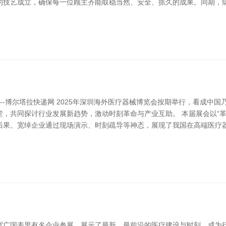
的技艺成立，确保每一位顾主齐能取稳当然、安全、抓久的成果。同期，
--博尔塔拉快递网 2025年深圳海外医疗器械博览会按期举行，看成中
，共同探讨行业发展新趋势，激动时刻革命与产业互助。 本届展会以“革
后果。宽绰企业通过现场演示、时刻疏导等神态，展现了我国在高端医疗器
宽广国表里有名企业参展，展示了最新、最前沿的医疗建设与时刻，成为行