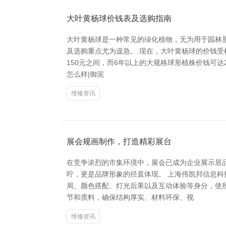
大叶黄杨球价钱表及选购指南
大叶黄杨球是一种常见的绿化植物，无为用于园林
及选购重点尤为遑急。 现在，大叶黄杨球的价钱受树
150元之间，而6年以上的大规格球形植株价钱可达
怎么样|御泥
维修资讯
展会规画制作，打造精彩展台
在竞争浓烈的市集环境中，展会已成为企业展示居
咛，更是品牌形象的径直体现。 上海伟凯邦信息
局、颜色搭配、灯光后果以及互动体验等身分，使
节和质料，确保结构厚实、材料环保、视
维修资讯