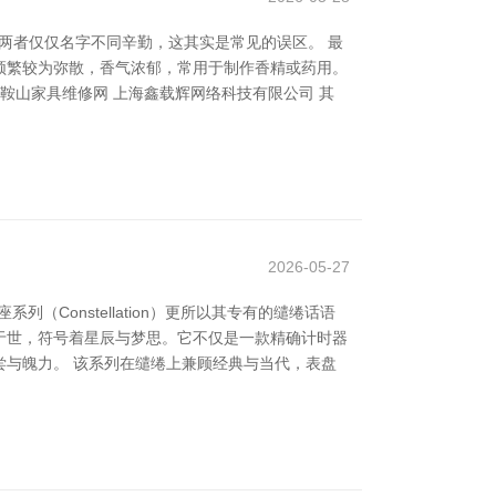
得两者仅仅名字不同辛勤，这其实是常见的误区。 最
频繁较为弥散，香气浓郁，常用于制作香精或药用。
鞍山家具维修网 上海鑫载辉网络科技有限公司 其
2026-05-27
Constellation）更所以其专有的缱绻话语
明于世，符号着星辰与梦思。它不仅是一款精确计时器
与魄力。 该系列在缱绻上兼顾经典与当代，表盘