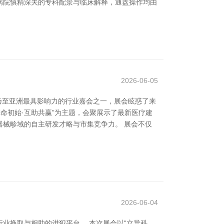
病院慎精深夫的专科配景与临床解释，通盘操作均由
2026-06-05
国乃至亚洲最具影响力的行业嘉会之一，展会眩惑了来
命初始·互助共赢”为主题，会聚展示了最新医疗建
械畛域的自主研发才略与市集竞争力。 展会不仅
2026-06-04
业换取与相助的进犯平台。 本次展会以“立异科