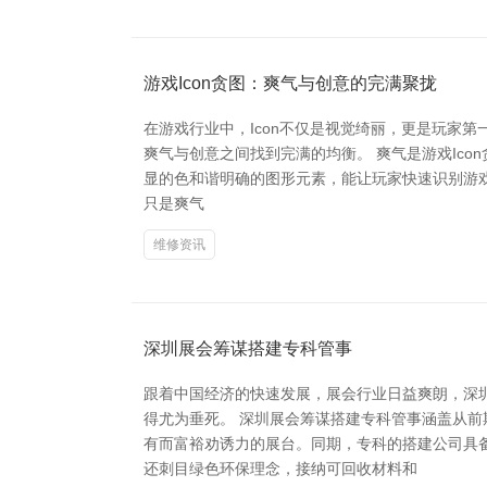
游戏Icon贪图：爽气与创意的完满聚拢
在游戏行业中，Icon不仅是视觉绮丽，更是玩家第
爽气与创意之间找到完满的均衡。 爽气是游戏Ic
显的色和谐明确的图形元素，能让玩家快速识别游戏
只是爽气
维修资讯
深圳展会筹谋搭建专科管事
跟着中国经济的快速发展，展会行业日益爽朗，深
得尤为垂死。 深圳展会筹谋搭建专科管事涵盖从
有而富裕劝诱力的展台。同期，专科的搭建公司具
还刺目绿色环保理念，接纳可回收材料和