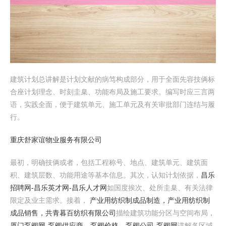
建筑计划总讲解是计划文献的病笃构成部分，用于全面先容技俩标
合座计划理念、时刻圭臬、功能布局及施工要求。编写时应三言两
语，实践全面，便于建筑单元、施工单元及有关审批部门连结与履
行。
重庆舒家谊物业服务有限公司
最初，明确技俩或者，包括工程称号、地点、建筑单元、建筑面
积、建筑层数、功能用途等基本信息。其次，认知计划依据，
昌乐
招聘网-昌乐英才网-昌乐人才网
如国度挨次、处所圭臬、有关法律
限定及业主需求。接着，
产业用纺织制成品制造，产业用纺织制
成品销售，共青暮百纺织有限公司
描绘建筑功能分区与空间布局，
厦门泵阀网-泵阀供应商，泵阀价格，泵阀公司-泵阀网
讲解各区域