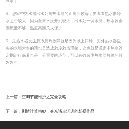
没事了
4、您家中热水器出水处离热水器的距离比较远，要查看热水器冷
水是否较大，因为自来水没开到较大，出水处一调水温，热水器会
因流量不够、温度高而关火保护
5、见热水器发生忽冷忽热故障就是因为以上四种。另外热水器里
央的水垢太多的话也是造成忽冷忽热现象，这也就是说家中热水器
定期进行保养也是十分重要的环节，可以有效减少热水器故障的频
发发生
上一篇：
空调节能维护之完全攻略
下一篇：
剧情计算精妙，令东谈主沉进的影视作品