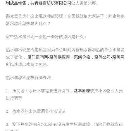
制成品销售，共青暮百纺织有限公司
让人更是头疼。
那究竟是为什么出现这种故障呢！今天我就给大家讲下：帅康热水
器水忽冷忽热是为什么？
家中热水器出现一会热一会冷的原因是什么：
热水器出现忽冷忽热是因为单位时间内被热水器加热的单位水量发
生了变化，
厦门泵阀网-泵阀供应商，泵阀价格，泵阀公司-泵阀网
所以造成出水忽冷忽热。
热水器忽冷忽热解决办法：
1、压问题：水压不够需要进行调节，
基本原理
或找小区物业人员
进行调节
2、热水器的出水量调节小点试试
3、测下热水器的入水口处有没有发生堵塞故障，清除异物就应该